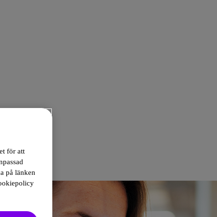
t för att
anpassad
ka på länken
ookiepolicy