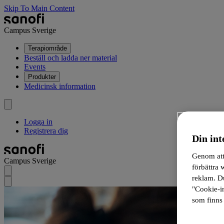
Skip To Main Content
Campus Sverige
Terapiområde
Beställ och ladda ner material
Events
Produkter
Medicinsk information
Logga in
Registrera dig
Din int
Genom att 
Campus Sverige
förbättra
reklam. Du
"Cookie-in
som finns 