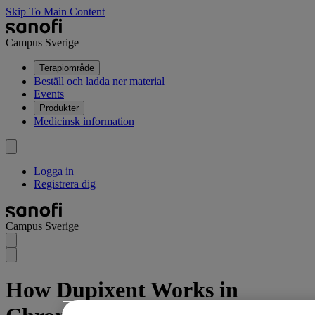
Skip To Main Content
Campus Sverige
Terapiområde
Beställ och ladda ner material
Events
Produkter
Medicinsk information
Logga in
Registrera dig
Campus Sverige
How Dupixent Works in