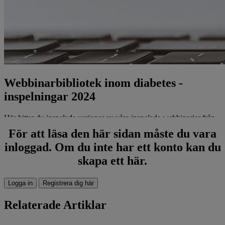
Webbinarbibliotek inom diabetes -
inspelningar 2024
Här hittar du inspelade verioner av våra inspelade webbinarier från
2024. Här har du som arbetar med diabetes möjlighet att djupdyka
För att läsa den här sidan måste du vara
inom det ämne som intresserar just dig. Föreläsningarna hålls av
medicinska experter och behandlar allt från vaccin till
inloggad. Om du inte har ett konto kan du
grundläggande insulinkunskap.
skapa ett här.
Webbinarium om CGM i primärvården - hur tolkar
Logga in
Registrera dig här
man kurvorna
Relaterade Artiklar
Ta del av webbinariet som sändes den
28 november
om
CGM i
primärvården - hur tolkar man kurvorna.