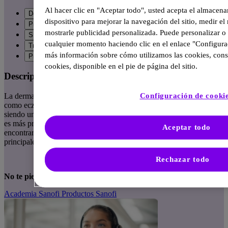
Al hacer clic en "Aceptar todo", usted acepta el almacen
Descripción general
dispositivo para mejorar la navegación del sitio, medir el 
Principales causas
mostrarle publicidad personalizada. Puede personalizar o 
Síntomas
cualquier momento haciendo clic en el enlace "Configura
Tratamiento
más información sobre cómo utilizamos las cookies, consu
Preguntas frecuentes
cookies, disponible en el pie de página del sitio.
Descripción general de Dermatitis Atópica
La dermatitis atópica es una afección de la piel también conocida
Configuración de cooki
como eczema que causa inflamación, picazón o sequedad. Aun
siendo una enfermedad de la piel que puede afectar a niños y adultos
es más propensa o común en bebés y niños, en este artículo
Aceptar todo
encontrarás una guía completa para entender más sobre las
principales causas, síntomas o tratamiento.
Rechazar todo
No te pierdas estos enlaces clave.
Academia Sanofi
Productos Sanofi