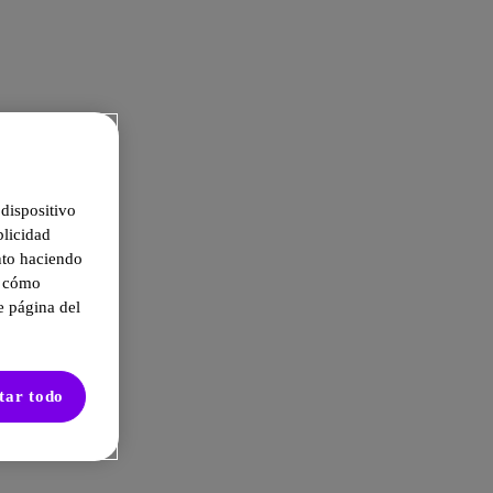
dispositivo
blicidad
nto haciendo
e cómo
e página del
tar todo