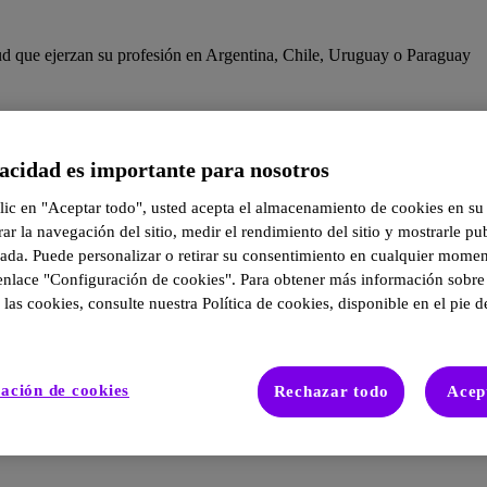
lud que ejerzan su profesión en Argentina, Chile, Uruguay o Paraguay
acidad es importante para nosotros
lic en "Aceptar todo", usted acepta el almacenamiento de cookies en su 
ar la navegación del sitio, medir el rendimiento del sitio y mostrarle pu
zada. Puede personalizar o retirar su consentimiento en cualquier mome
l enlace "Configuración de cookies". Para obtener más información sobr
 las cookies, consulte nuestra Política de cookies, disponible en el pie d
ación de cookies
Rechazar todo
Acep