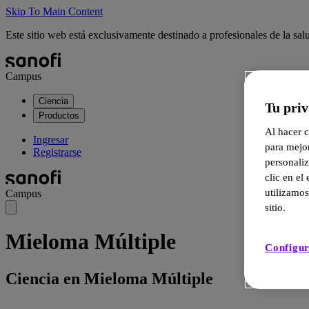
Skip To Main Content
Este sitio web está exclusivamente destinado a profesionales de la sa
Campus
Ciencia
Tu priv
Productos
Al hacer c
Ingresar
para mejor
Registrarse
personali
clic en e
utilizamos
Campus
sitio.
Mieloma Múltiple
Configur
Ciencia en Mieloma Múltiple