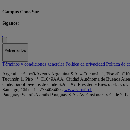
Campus Cono Sur
Síganos:
Volver arriba
Términos y condiciones generales
Política de privacidad
Política de 
Argentina: Sanofi-Aventis Argentina S.A. – Tucumán 1, Piso 4°, C1
Tucumán 1, Piso 4°, C1049AAA, Ciudad Autónoma de Buenos Aires, 
Chile: Sanofi-aventis de Chile S.A. - Av. Presidente Riesco 5435, of
Santiago, Chile Tel: 233408400 -
www.sanofi.cl.
Paraguay: Sanofi-Aventis Paraguay S.A - Av. Costanera y Calle 3, Par