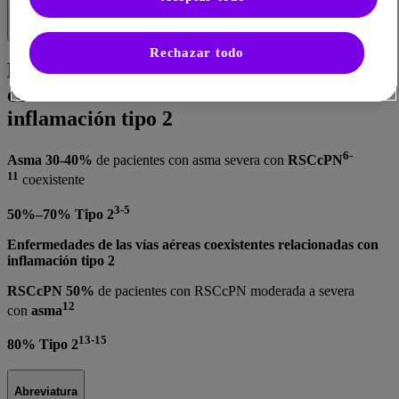
Abreviaturas
Rechazar todo
Enfermedades de las vías aéreas
coexistentes relacionadas con la
inflamación tipo 2
6-
Asma
30-40%
de pacientes con asma severa con
RSCcPN
11
coexistente
3-5
50%–70% Tipo 2
Enfermedades de las vías aéreas coexistentes relacionadas con
inflamación tipo 2
RSCcPN
50%
de pacientes con RSCcPN moderada a severa
12
con
asma
13-15
80% Tipo 2
Abreviatura